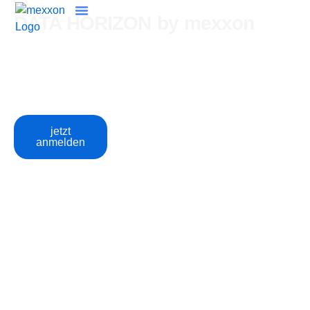
DATA HORIZON by mexxon
Ein Executive-Format aus der Finanz- und
Versicherungsbranche zu Data Strategy,
Governance, KI, Plattformen und digitaler
Vertrauensinfrastruktur.
jetzt
anmelden